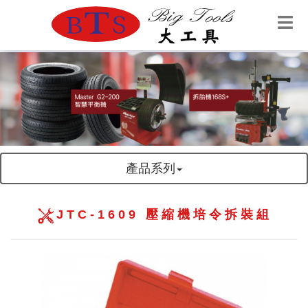
產品系列
JTC-1609 壓縮機培令拆裝組